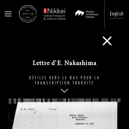
English
Passer
au
Go Back
contenu
principal
Lettre d'E. Nakashima
DÉFILEZ VERS LE BAS POUR LA
TRANSCRIPTION TRADUITE
Image