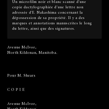
Un microfilm noir et blanc scanné d'une
Description
copie dactylographiée d'une lettre non
adressée d'E. Nakashima concernant la
dépossession de sa propriété. Il y a des
marques et annotations manuscrites le long
du lettre, ainsi que des signatures.
Sender's
Avenue McIvor,
Address
North Kildonan, Manitoba.
Recipient
Address
Pour M. Shears
Body
C O P I E
Avenue McIvor,